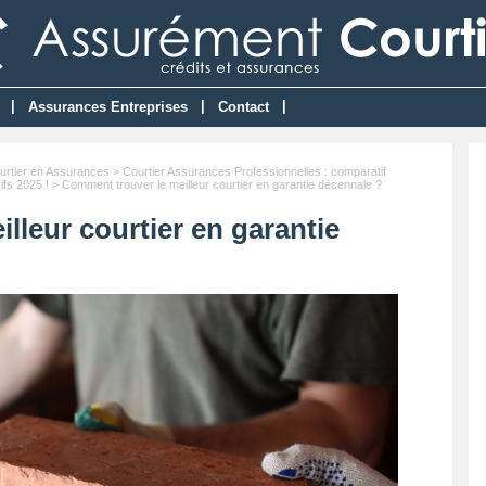
|
|
|
Assurances Entreprises
Contact
urtier en Assurances
>
Courtier Assurances Professionnelles : comparatif
ifs 2025 !
> Comment trouver le meilleur courtier en garantie décennale ?
lleur courtier en garantie