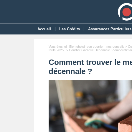
|
|
Accueil
Les Crédits
Assurances Particuliers
Vous êtes ici :
Bien choisir son courtier : nos conseils
>
Co
tarifs 2025 !
>
Courtier Garantie Décennale : comparatif tar
Comment trouver le mei
décennale ?