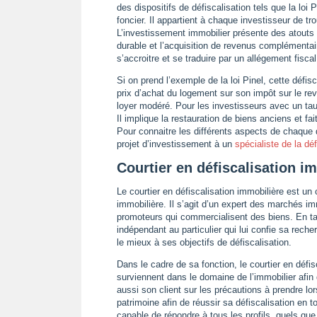
des dispositifs de défiscalisation tels que la loi 
foncier. Il appartient à chaque investisseur de tr
L’investissement immobilier présente des atouts 
durable et l’acquisition de revenus complémentai
s’accroitre et se traduire par un allégement fisc
Si on prend l’exemple de la loi Pinel, cette défi
prix d’achat du logement sur son impôt sur le re
loyer modéré. Pour les investisseurs avec un taux
Il implique la restauration de biens anciens et fai
Pour connaitre les différents aspects de chaque di
projet d’investissement à un
spécialiste de la dé
Courtier en défiscalisation im
Le courtier en défiscalisation immobilière est un 
immobilière. Il s’agit d’un expert des marchés immo
promoteurs qui commercialisent des biens. En tant
indépendant au particulier qui lui confie sa reche
le mieux à ses objectifs de défiscalisation.
Dans le cadre de sa fonction, le courtier en défi
surviennent dans le domaine de l’immobilier afin d
aussi son client sur les précautions à prendre lor
patrimoine afin de réussir sa défiscalisation en to
capable de répondre à tous les profils, quels que