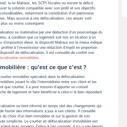
Pinel, la loi Malraux, les SCPI fiscales ou encore le déficit
ouver la solution compatible avec son profil et ses objectifs.
considérables, notamment la constitution d’un patrimoine
res. Mais associé à une défiscalisation, ces atouts vont
al plus ou moins conséquent.
scalisation se matérialise par une déduction d’un pourcentage du
venu, à condition que ce logement soit mis en location à un
 d’imposition élevé, le dispositif Malraux est le mieux indiqué.
t profiter à l’investisseur une réduction d’impôt en proportion.
spositif de défiscalisation, il est conseillé de confier son
fiscalisation immobilière
.
mobilière : qu’est ce que c’est ?
courtier immobilier spécialisé dans la défiscalisation
biliers jouant le rôle l’intermédiaire entre son client et les
 que courtier, il a pour mission d’apporter un conseil
rche de logement et faire bénéficier à celui-ci le bien répondant
scalisation se tient informé en temps réel des changements qui
e fournir des informations à jour à ses clients. Il conseille
s du choix d’un bien immobilier et sur la gestion de son
ute simplicité. Le courtier en défiscalisation immobilière est
 soient leurs moyens. Grâce à ses conseils, il n’y a pas besoin