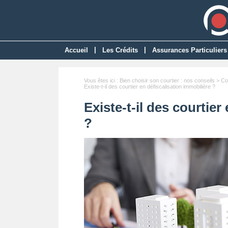
|
|
Accueil
Les Crédits
Assurances Particuliers
Vous êtes ici :
Bien choisir son courtier : nos conseils
>
Co
Existe-t-il des courtier en défiscalisation immobilière ?
Existe-t-il des courtier
?