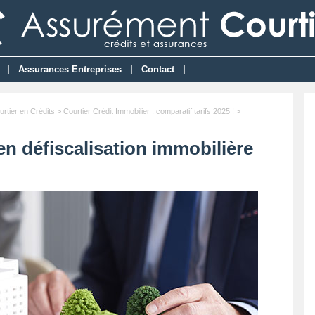
|
|
|
Assurances Entreprises
Contact
urtier en Crédits
>
Courtier Crédit Immobilier : comparatif tarifs 2025 !
>
 en défiscalisation immobilière